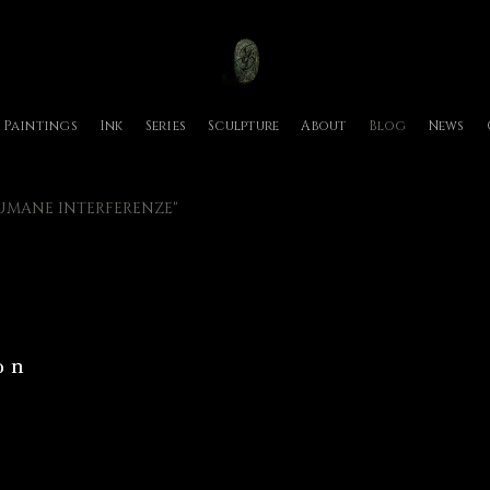
Paintings
Ink
Series
Sculpture
About
Blog
News
 UMANE INTERFERENZE"
o n