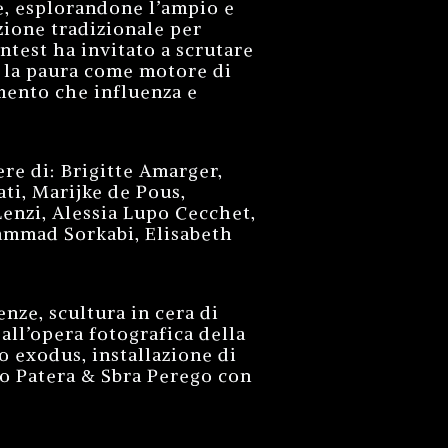
i/e, esplorandone l’ampio e
zione tradizionale per
ontest ha invitato a scrutare
: la paura come motore di
mento che influenza e
ere di: Brigitte Amarger,
ti, Marijke de Pous,
Lenzi, Alessia Lupo Cecchet,
ammad Sorkabi, Elisabeth
nze, scultura in cera di
all’opera fotografica della
o exodus, installazione di
uo Patera & Sbra Perego con