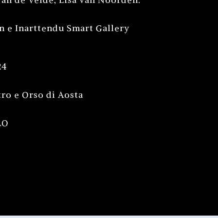
on e Inarttendu Smart Gallery
24
tro e Orso di Aosta
AO