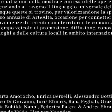
ircuitazione della mostra e con essa delle opere 
denziando attraverso il linguaggio universale de
que queste si trovino, pur valorizzandone la spe
so annuale di ArteAlta, occasione per connettere 
venienze differenti con i territori e le comuni
empo veicolo di promozione, diffusione, conosc
uoghi e delle culture locali in ambito internazio
Marta Amorocho, Enrica Berselli, Alessandro Bott
co Di Giovanni, Juris Efneris, Rana Feghali, Oraz
cia Bubilda Nanni, Federica Patera & Andrea Sb
an de Velde, Lisa van Noorden.