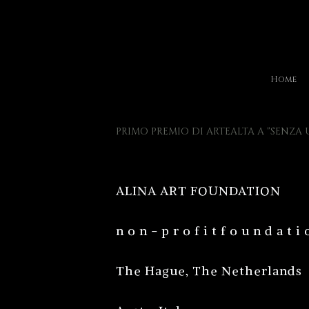
Home
PRIMO PREMIO DI ARTEALTA A "SENZA
ALINA ART FOUNDATION
n o n - p r o f i t f o u n d a t i 
The Hague, The Netherlands