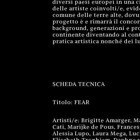
diversi paesi europei in una c
delle artiste coinvolti/e, evi
comune delle terre alte, dovun
progetto è e rimarrà il concor
background, generazioni e pro
continente diventando al cont
pratica artistica nonché dei l
SCHEDA TECNICA
Titolo: FEAR
Artisti/e: Brigitte Amarger, 
Cati, Marijke de Pous, Frances
Alessia Lupo, Laura Mega, Lu
Elisabeth Tronhjem, Daphne v