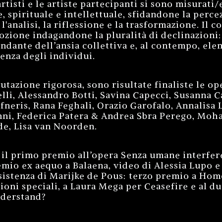
artisti e le artiste partecipanti si sono misurat
 spirituale e intellettuale, sfidandone la perce
l'analisi, la riflessione e la trasformazione. Il c
ozione indagandone la pluralità di declinazioni
dante dell’ansia collettiva e, al contempo, ele
tenza degli individui.
utazione rigorosa, sono risultate finaliste le op
li, Alessandro Botti, Savina Capecci, Susanna Ca
fneris, Rana Feghali, Orazio Garofalo, Annalisa 
nni, Federica Patera & Andrea Sbra Perego, Moh
e, Lisa van Noorden.
 il primo premio all’opera Senza umane interfere
emio ex aequo a Balaena, video di Alessia Lupo e 
esistenza di Marijke de Pous: terzo premio a Hom
ioni speciali, a Laura Mega per Ceasefire e al d
nderstand?