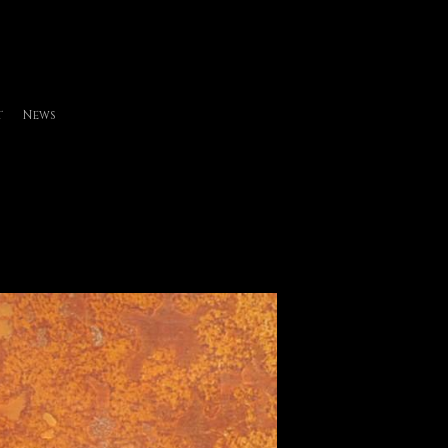
t
News