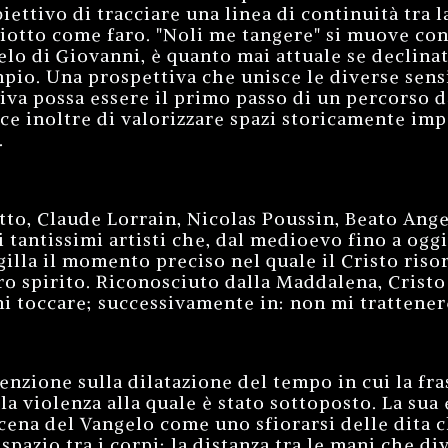
obiettivo di tracciare una linea di continuità tra 
tto come faro. "Noli me tangere" si muove con l
o di Giovanni, è quanto mai attuale se declinata
mpio. Una prospettiva che unisce le diverse sensib
va possa essere il primo passo di un percorso da
ace inoltre di valorizzare spazi storicamente impo
.
tto, Claude Lorrain, Nicolas Poussin, Beato Ange
i tantissimi artisti che, dal medioevo fino a og
gilla il momento preciso nel quale il Cristo ris
o spirito. Riconosciuto dalla Maddalena, Cristo 
mi toccare; successivamente in: non mi trattener
enzione sulla dilatazione del tempo in cui la fras
 la violenza alla quale è stato sottoposto. La sua
ena del Vangelo come uno sfiorarsi delle dita c
pazio tra i corpi: la distanza tra le mani che d