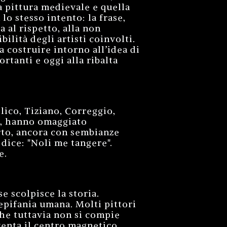
la pittura medievale e quella
o stesso intento: la frase,
 al rispetto, alla non
ilità degli artisti coinvolti.
 costruire intorno all’idea di
rtanti e oggi alla ribalta
lico, Tiziano, Correggio,
gi, hanno omaggiato
orto, ancora con sembianze
dice: "Noli me tangere".
e.
e scolpisce la storia.
 epifania umana. Molti pittori
he tuttavia non si compie
iventa il centro magnetico