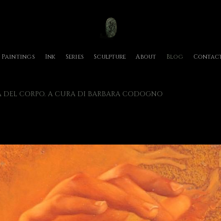
Paintings
Ink
Series
Sculpture
About
Blog
Contac
TÀ DEL CORPO. A CURA DI BARBARA CODOGNO