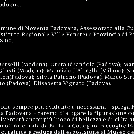
Codogno.
omune di Noventa Padovana, Assessorato alla Cu
Istituto Regionale Ville Venete) e Provincia di 
18.00.
 Berselli (Modena); Greta Bisandola (Padova); Ma
iusti (Modena); Maurizio L'Altrella (Milano); Nu
lon(Padova); Silvia Patrono (Padova); Marco Str
o (Padova); Elisabetta Vignato (Padova).
one sempre più evidente e necessaria - spiega Fl
a Padovana - faremo dialogare la figurazione c
venterà ancor più luogo di bellezza e di cifra ar
mostra, curata da Barbara Codogno, raccoglie 14 
 curatrice è reduce dall’esposizione al Museo deg