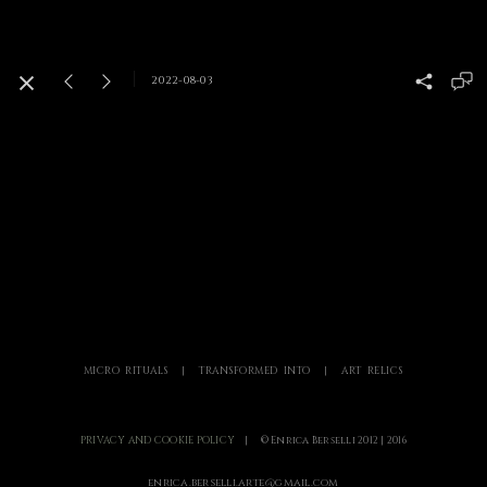
2022-08-03
MICRO RITUALS | TRANSFORMED INTO | ART RELICS
PRIVACY AND COOKIE POLICY
|
© Enrica Berselli 2012 | 2016
enrica.berselli.arte@gmail.com