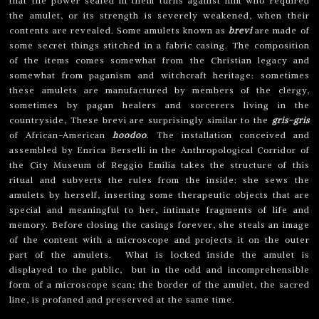
that the power sealed in them turns against him who required
the amulet, or its strength is severely weakened, when their
contents are revealed. Some amulets known as
brevi
are made of
some secret things stitched in a fabric casing. The composition
of the items comes somewhat from the Christian legacy and
somewhat from paganism and witchcraft heritage: sometimes
these amulets are manufactured by members of the clergy,
sometimes by pagan healers and sorcerers living in the
countryside, These brevi are surprisingly similar to the
gris-gris
of African-American
hoodoo
.
The installation conceived and
assembled by Enrica Berselli in the Anthropological Corridor of
the City Museum of Reggio Emilia takes the structure of this
ritual and subverts the rules from the inside: she sews the
amulets by herself, inserting some therapeutic objects that are
special and meaningful to her, intimate fragments of life and
memory. Before closing the casings forever, she steals an image
of the content with a microscope and projects it on the outer
part of the amulets. What is locked inside the amulet is
displayed to the public, but in the odd and incomprehensible
form of a microscope scan; the border of the amulet, the sacred
line, is profaned and preserved at the same time.