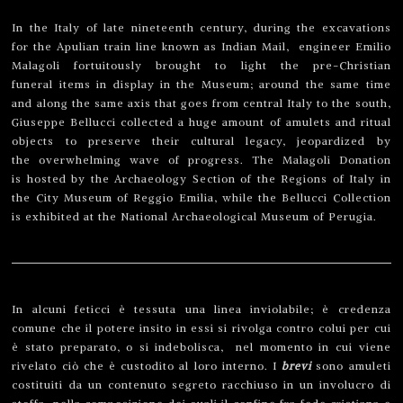
In the Italy of late nineteenth century, during the excavations
for the Apulian train line known as Indian Mail, engineer Emilio
Malagoli fortuitously brought to light the pre-Christian
funeral items in display in the Museum; around the same time
and along the same axis that goes from central Italy to the south,
Giuseppe Bellucci collected a huge amount of amulets and ritual
objects to preserve their cultural legacy, jeopardized by
the overwhelming wave of progress.
The Malagoli Donation
is hosted by the Archaeology Section of the Regions of Italy in
the City Museum of Reggio Emilia, while the Bellucci Collection
is exhibited at the National Archaeological Museum of Perugia.
In alcuni feticci è tessuta una linea inviolabile; è credenza
comune che il potere insito in essi si rivolga contro colui per cui
è stato preparato, o si indebolisca, nel momento in cui viene
rivelato ciò che è custodito al loro interno.
I
brevi
sono amuleti
costituiti da un contenuto segreto racchiuso in un involucro di