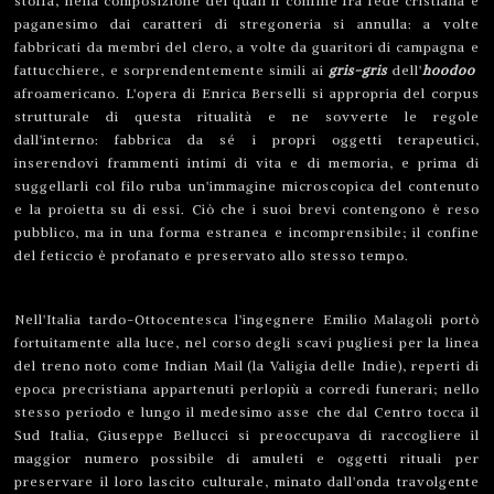
stoffa, nella composizione dei quali il confine fra fede cristiana e
paganesimo dai caratteri di stregoneria si annulla: a volte
fabbricati da membri del clero, a volte da guaritori di campagna e
fattucchiere, e sorprendentemente simili ai
gris-gris
dell'
hoodoo
afroamericano.
L'opera di Enrica Berselli si appropria del corpus
strutturale di questa ritualità e ne sovverte le regole
dall'interno: fabbrica da sé i propri oggetti terapeutici,
inserendovi frammenti intimi di vita e di memoria, e prima di
suggellarli col filo ruba un'immagine microscopica del contenuto
e la proietta su di essi. Ciò che i suoi brevi contengono è reso
pubblico, ma in una forma estranea e incomprensibile; il confine
del feticcio è profanato e preservato allo stesso tempo.
Nell'Italia tardo-Ottocentesca l'ingegnere Emilio Malagoli portò
fortuitamente alla luce, nel corso degli scavi pugliesi per la linea
del treno noto come Indian Mail (la Valigia delle Indie), reperti di
epoca precristiana appartenuti perlopiù a corredi funerari; nello
stesso periodo e lungo il medesimo asse che dal Centro tocca il
Sud Italia, Giuseppe Bellucci si preoccupava di raccogliere il
maggior numero possibile di amuleti e oggetti rituali per
preservare il loro lascito culturale, minato dall'onda travolgente