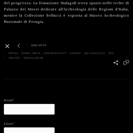
del progresso.
La Donazione Malagoli trova spazio nelle teche di
Palazzo dei Musei dedicate all'Archeologia delle Regioni d'Italia,
mentre la Collezione Bellucci è esposta al Museo Archeologico
Nazionale di Perugia.
2016-05-19
ritual
public-space
anthropology
amulet
archaeology
site-
specific
installation
Name*
Email*